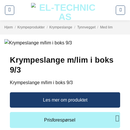
Skip
to
content
Hjem
/
Krympeprodukter
/
Krympeslange
/
Tynnvegget
/
Med lim
Krympeslange m/lim i boks
9/3
Krympeslange m/lim i boks 9/3
Les mer om produktet
Prisforespørsel