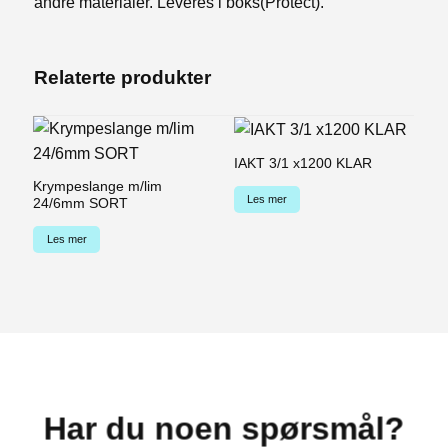
andre materialer. Leveres i boks(Protect).
Relaterte produkter
IAKT 3/1 x1200 KLAR
Krympeslange m/lim
I
Les mer
24/6mm SORT
Les mer
Har du noen spørsmål?