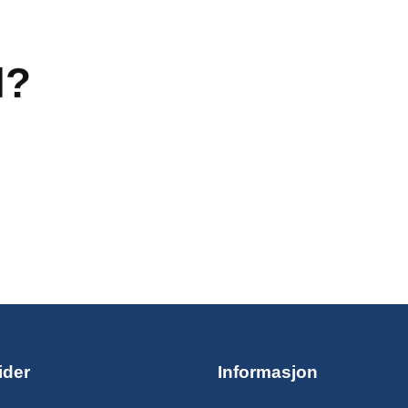
l?
ider
Informasjon