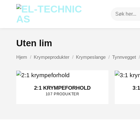
Skip
Søk
to
etter:
content
Uten lim
Hjem
/
Krympeprodukter
/
Krympeslange
/
Tynnvegget
/
2:1 KRYMPEFORHOLD
3:
107 PRODUKTER