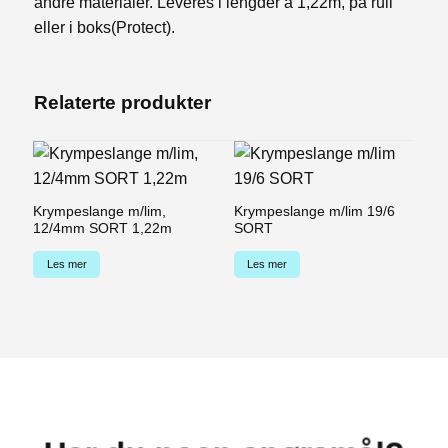
andre materialer. Leveres i lengder à 1,22m, på rull
eller i boks(Protect).
Relaterte produkter
Krympeslange m/lim,
Krympeslange m/lim 19/6
K
12/4mm SORT 1,22m
SORT
1
Les mer
Les mer