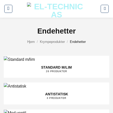
Skip
to
content
Endehetter
Hjem
/
Krympeprodukter
/
Endehetter
STANDARD M/LIM
26 PRODUKTER
ANTISTATISK
3 PRODUKTER