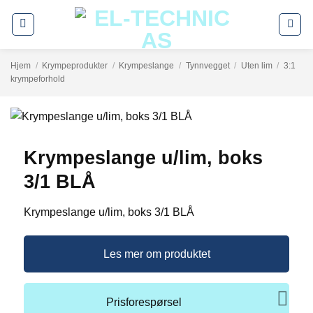
Skip
to
content
Hjem
/
Krympeprodukter
/
Krympeslange
/
Tynnvegget
/
Uten lim
/
3:1
krympeforhold
Krympeslange u/lim, boks
3/1 BLÅ
Krympeslange u/lim, boks 3/1 BLÅ
Les mer om produktet
Prisforespørsel