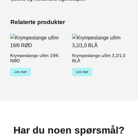
Relaterte produkter
Krympeslange u/lim 19/6
Krympeslange u/lim 3,2/1,0
Kr
RØD
BLÅ
G
Les mer
Les mer
Har du noen spørsmål?