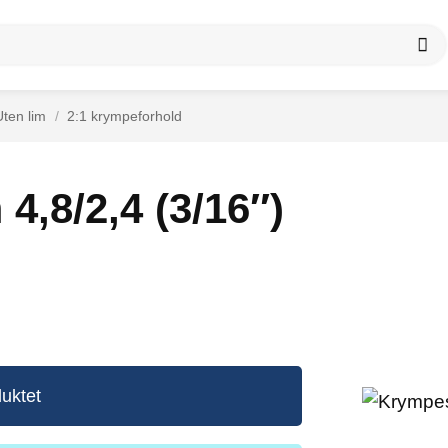
Uten lim
/
2:1 krympeforhold
4,8/2,4 (3/16″)
uktet