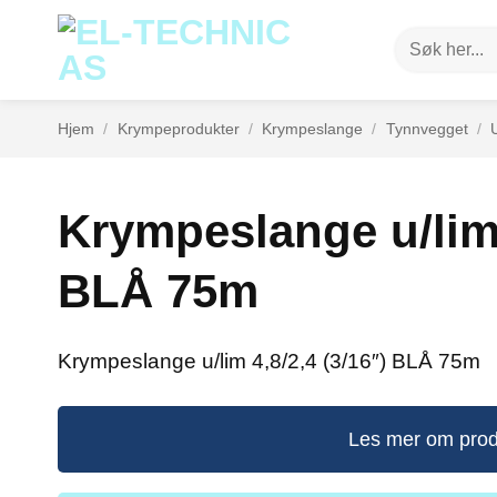
Skip
Søk
to
etter:
content
Hjem
/
Krympeprodukter
/
Krympeslange
/
Tynnvegget
/
Krympeslange u/lim 
BLÅ 75m
Krympeslange u/lim 4,8/2,4 (3/16″) BLÅ 75m
Les mer om prod