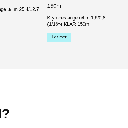
ge u/lim 25,4/12,7
Krym
(3/
Krympeslange u/lim 1,6/0,8
(1/16») KLAR 150m
Le
Les mer
l?