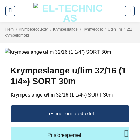
Skip
to
content
Hjem
/
Krympeprodukter
/
Krympeslange
/
Tynnvegget
/
Uten lim
/
2:1
krympeforhold
Krympeslange u/lim 32/16 (1
1/4») SORT 30m
Krympeslange u/lim 32/16 (1 1/4») SORT 30m
Les mer om produktet
Prisforespørsel