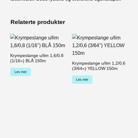
Relaterte produkter
Krympeslange u/lim 1,6/0,8
(1/16») BLÅ 150m
Krympeslange u/lim 1,2/0,6
K
(3/64») YELLOW 150m
12
Les mer
Les mer