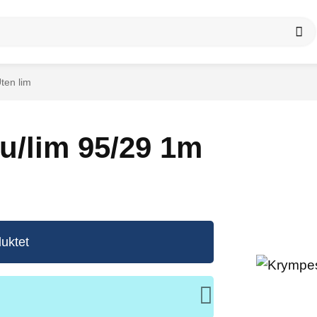
ten lim
u/lim 95/29 1m
uktet