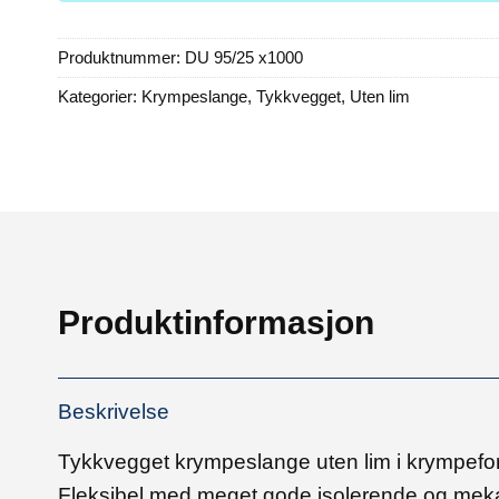
Produktnummer:
DU 95/25 x1000
Kategorier:
Krympeslange
,
Tykkvegget
,
Uten lim
Produktinformasjon
Beskrivelse
Tykkvegget krympeslange uten lim i krympeforh
Fleksibel med meget gode isolerende og me