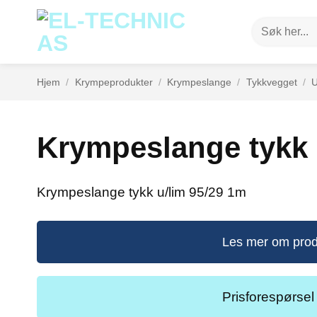
Skip
Søk
to
etter:
content
Hjem
/
Krympeprodukter
/
Krympeslange
/
Tykkvegget
/
U
Krympeslange tykk 
Krympeslange tykk u/lim 95/29 1m
Les mer om prod
Prisforespørsel