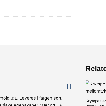
Relat
old 3:1. Leveres i fargen sort.
Krympesla
kaniske egenskaper. Vær og UV