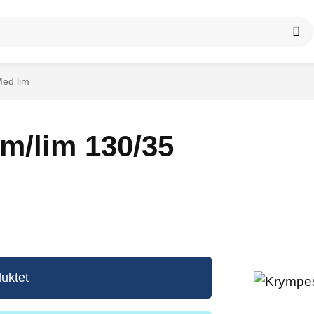
ed lim
m/lim 130/35
uktet