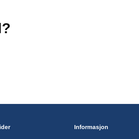
l?
ider
Informasjon