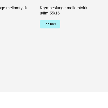
nge mellomtykk
Krympeslange mellomtykk
u/lim 55/16
Les mer
Kry
u/li
Le