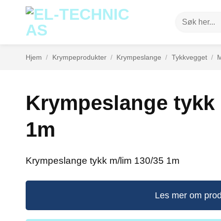
Skip
Søk
to
etter:
content
Hjem
/
Krympeprodukter
/
Krympeslange
/
Tykkvegget
/
M
Krympeslange tykk 
1m
Krympeslange tykk m/lim 130/35 1m
Les mer om prod