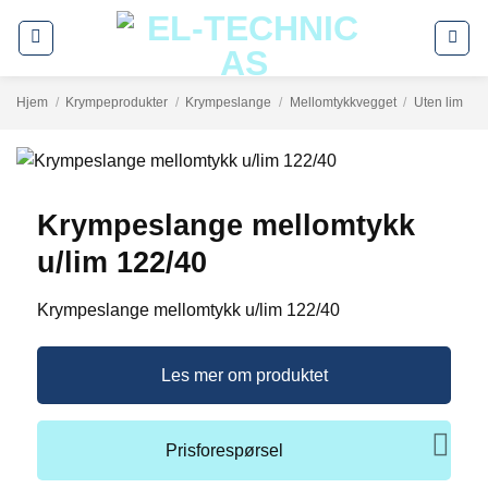
Skip
to
content
Hjem
/
Krympeprodukter
/
Krympeslange
/
Mellomtykkvegget
/
Uten lim
Krympeslange mellomtykk
u/lim 122/40
Krympeslange mellomtykk u/lim 122/40
Les mer om produktet
Prisforespørsel