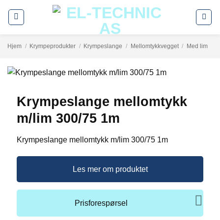
Skip
to
content
Hjem
/
Krympeprodukter
/
Krympeslange
/
Mellomtykkvegget
/
Med lim
Krympeslange mellomtykk
m/lim 300/75 1m
Krympeslange mellomtykk m/lim 300/75 1m
Les mer om produktet
Prisforespørsel