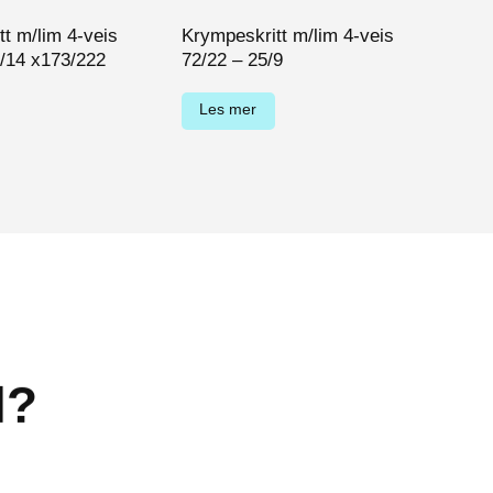
t m/lim 4-veis
Krympeskritt m/lim 4-veis
Krym
6/14 x173/222
72/22 – 25/9
160/
Les mer
Le
l?