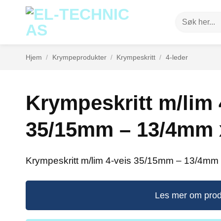
Skip
Søk
to
etter:
content
Hjem
/
Krympeprodukter
/
Krympeskritt
/
4-leder
Krympeskritt m/lim 
35/15mm – 13/4mm 
Krympeskritt m/lim 4-veis 35/15mm – 13/4mm
Les mer om prod