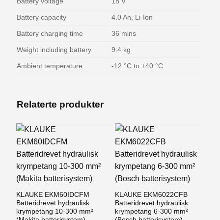
Battery voltage
18 V
Battery capacity
4.0 Ah, Li-Ion
Battery charging time
36 mins
Weight including battery
9.4 kg
Ambient temperature
-12 °C to +40 °C
Relaterte produkter
KLAUKE EKM60IDCFM
KLAUKE EKM6022CFB
Batteridrevet hydraulisk
Batteridrevet hydraulisk
krympetang 10-300 mm²
krympetang 6-300 mm²
(Makita batterisystem)
(Bosch batterisystem)