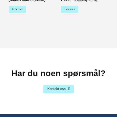
K
Ba
Les mer
Les mer
k
(B
Har du noen spørsmål?
Kontakt oss