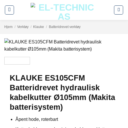
Skip
to
content
Hjem
/
Verktøy
/
Klauke
/
Batteridrevet verktøy
KLAUKE ES105CFM
Batteridrevet hydraulisk
kabelkutter Ø105mm (Makita
batterisystem)
Åpent hode, roterbart