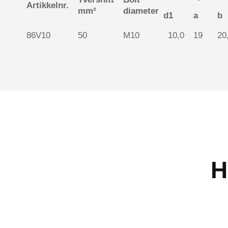
Artikkelnr.
mm²
diameter
d1
a
b
86V10
50
M10
10,0
19
20
H