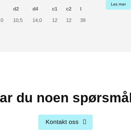
Les mer
d2
d4
c1
c2
l
,0
10,5
14,0
12
12
39
ar du noen spørsmå
Kontakt oss