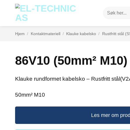
Skip
Søk
to
etter:
content
Hjem
/
Kontaktmateriell
/
Klauke kabelsko
/
Rustfritt stål (S
86V10 (50mm² M10)
Klauke rundformet kabelsko – Rustfritt stål(V2
50mm² M10
Les mer om prod