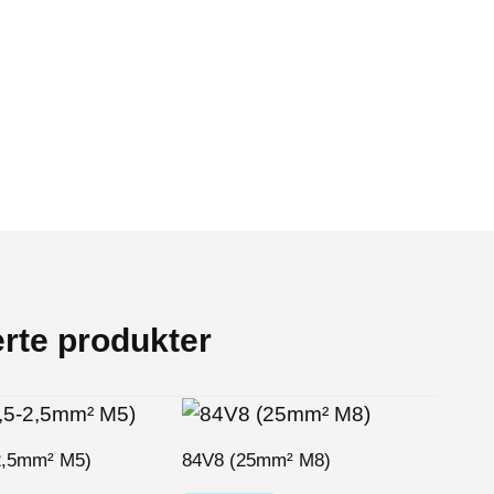
erte produkter
2,5mm² M5)
84V8 (25mm² M8)
83V