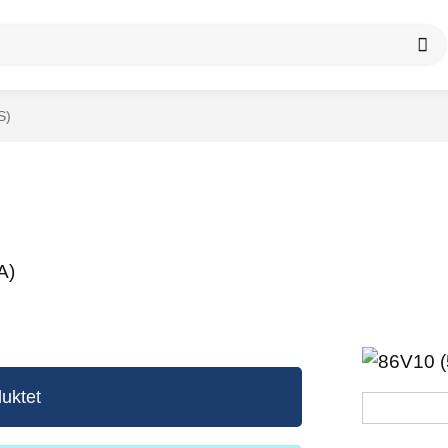
S)
A)
uktet