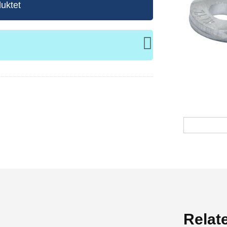
uktet
Relat