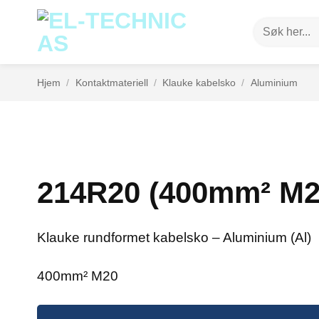
Skip
Søk
to
etter:
content
Hjem
/
Kontaktmateriell
/
Klauke kabelsko
/
Aluminium
214R20 (400mm² M2
Klauke rundformet kabelsko – Aluminium (Al)
400mm² M20