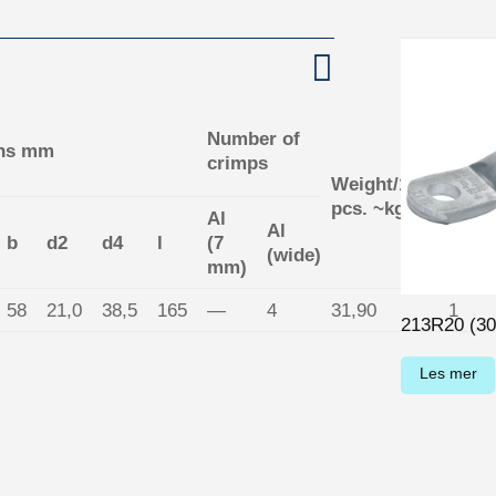
Number of
ns mm
crimps
Weight/100
PU/p
pcs. ~kg
Al
Al
b
d2
d4
l
(7
(wide)
mm)
58
21,0
38,5
165
—
4
31,90
1
213R20 (3
Les mer