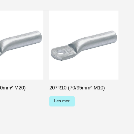
cs.
00mm² M20)
207R10 (70/95mm² M10)
207
Les mer
Le