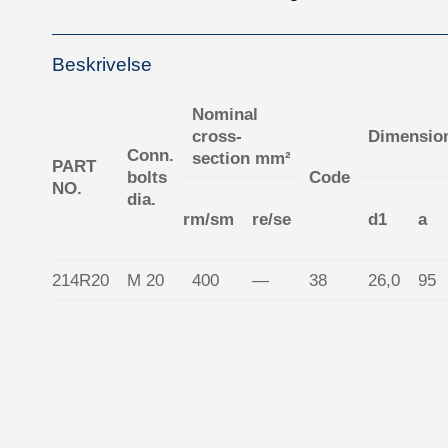
Beskrivelse
Nominal
cross-
Dimensio
Conn.
section mm²
PART
bolts
Code
NO.
dia.
rm/sm
re/se
d1
a
214R20
M 20
400
—
38
26,0
95