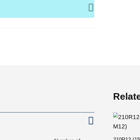
Relat
210R12 (1