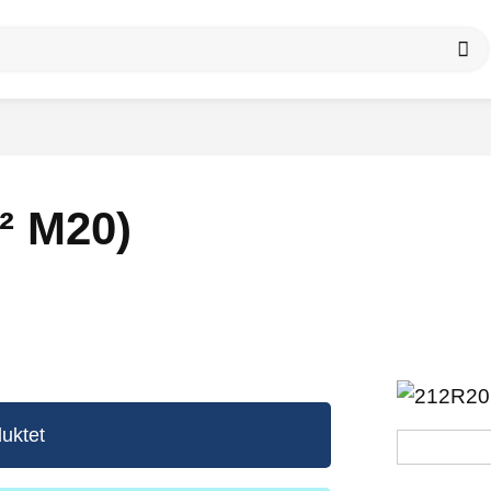
² M20)
uktet