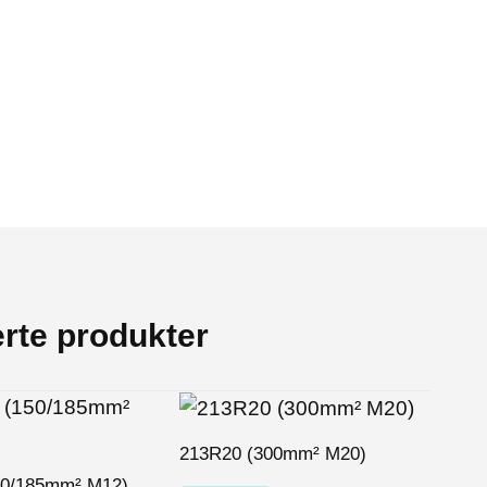
erte produkter
213R20 (300mm² M20)
50/185mm² M12)
209