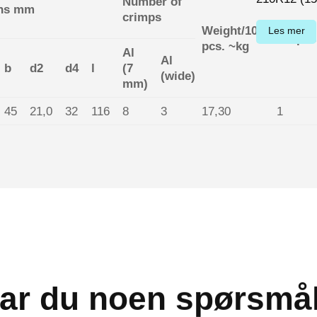
Number of
ns mm
crimps
Weight/100
Les mer
PU/pcs
pcs. ~kg
Al
Al
b
d2
d4
l
(7
(wide)
mm)
45
21,0
32
116
8
3
17,30
1
ar du noen spørsmå