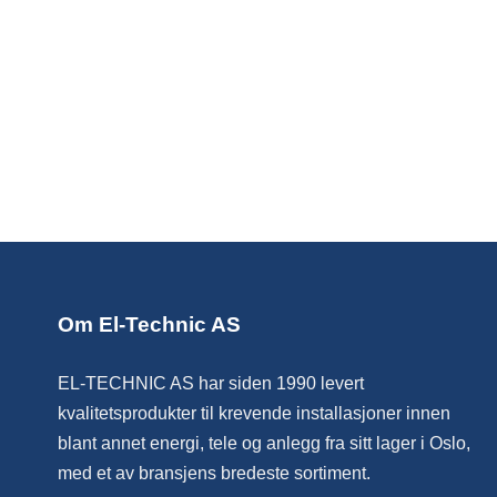
Om El-Technic AS
EL-TECHNIC AS har siden 1990 levert
kvalitetsprodukter til krevende installasjoner innen
blant annet energi, tele og anlegg fra sitt lager i Oslo,
med et av bransjens bredeste sortiment.