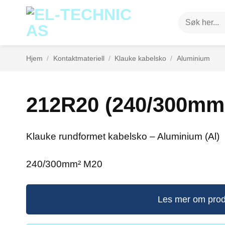
Skip
Søk
to
etter:
content
Hjem
/
Kontaktmateriell
/
Klauke kabelsko
/
Aluminium
212R20 (240/300mm
Klauke rundformet kabelsko – Aluminium (Al)
240/300mm² M20
Les mer om prod