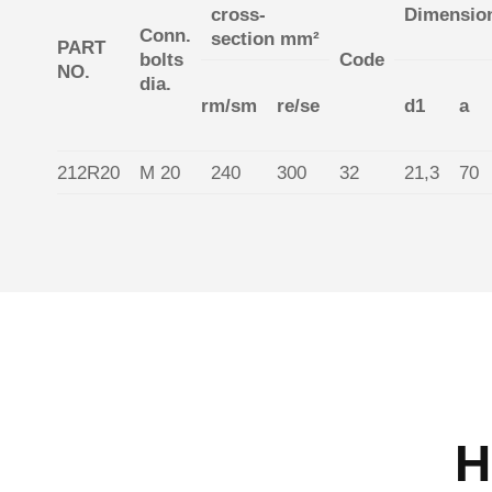
cross-
Dimensio
Conn.
section mm²
PART
bolts
Code
NO.
dia.
rm/sm
re/se
d1
a
212R20
M 20
240
300
32
21,3
70
H