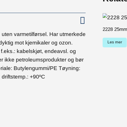
2228 25m
ten varmetilførsel. Har utmerkede
yktig mot kjemikaler og ozon.
Les mer
f.eks.: kabelskjøt, endeavsl. og
er ikke petroleumsprodukter og bør
ateriale: Butylengummi/PE Tøyning:
driftstemp.: +90ºC