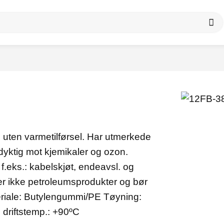
ten varmetilførsel. Har utmerkede
yktig mot kjemikaler og ozon.
f.eks.: kabelskjøt, endeavsl. og
er ikke petroleumsprodukter og bør
ateriale: Butylengummi/PE Tøyning:
driftstemp.: +90ºC