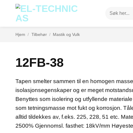
Skip
Søk
to
etter:
content
Hjem
/
Tilbehør
/
Mastik og Vulk
12FB-38
Tapen smelter sammen til en homogen masse u
isolasjonsegenskaper og er meget motstandsd
Benyttes som isolering og utfyllende materiale 
som tetningsmasse mot fukt og korrosjon. Tål
alltid tildekkes av, f.eks. 225, 228, 51 etc. M
2500% Gjennomsl. fasthet: 18kV/mm Høyeste 