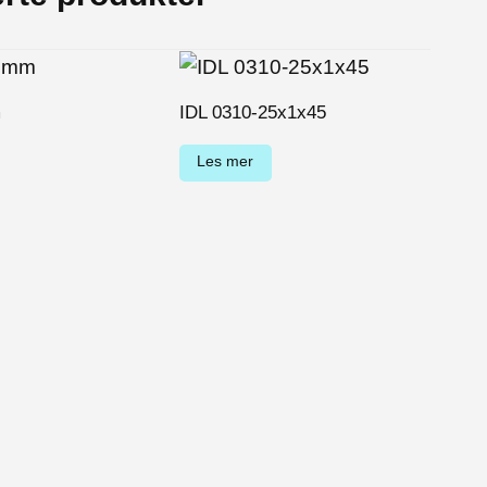
m
IDL 0310-25x1x45
IDL
Les mer
Le