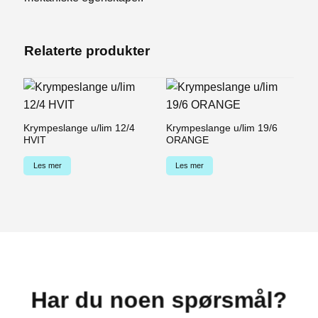
Relaterte produkter
Krympeslange u/lim 12/4
Krympeslange u/lim 19/6
Kr
HVIT
ORANGE
G
Les mer
Les mer
Har du noen spørsmål?