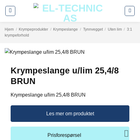
Skip
to
content
Hjem
/
Krympeprodukter
/
Krympeslange
/
Tynnvegget
/
Uten lim
/
3:1
krympeforhold
Krympeslange u/lim 25,4/8
BRUN
Krympeslange u/lim 25,4/8 BRUN
Les mer om produktet
Prisforespørsel